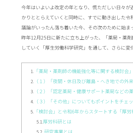
今年はいよいよ改定の年となり、慌ただしい日々が
かりととらえていくと同時に、すでに動き出した令
議論がいったん落ち着いた今、その次のために始ま
昨年12月25日に新たに立ち上がった、「薬局・薬
していく「厚生労働科学研究」を通して、さらに変
「薬局・薬剤師の機能強化等に関する検討会
1.
（１）「夜間・休日及び離島・へき地での外
2.
（２）「認定薬局・健康サポート薬局などの
3.
（３）「その他」についてもポイントをチェ
4.
「検討会」と令和6年からスタートする「厚労
5.
厚労科研とは
5.1.
研究事業とは
5.2.