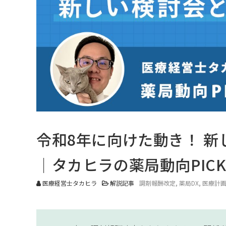
令和8年に向けた動き！ 
｜タカヒラの薬局動向PICK 
医療経営士タカヒラ
解説記事
調剤報酬改定
薬局DX
医療計