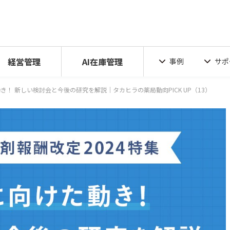
経営管理
AI在庫管理
事例
サポ
き！ 新しい検討会と今後の研究を解説｜タカヒラの薬局動向PICK UP（13）