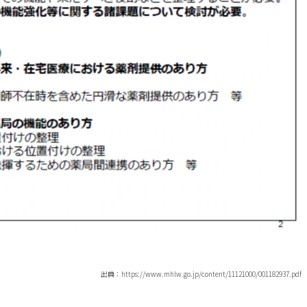
出典：https://www.mhlw.go.jp/content/11121000/001182937.pdf