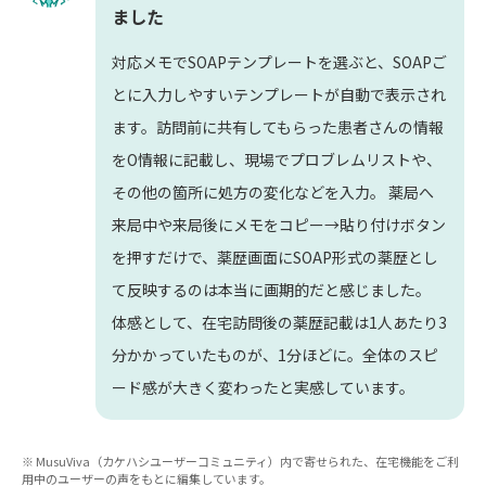
ました
対応メモでSOAPテンプレートを選ぶと、SOAPご
とに入力しやすいテンプレートが自動で表示され
ます。訪問前に共有してもらった患者さんの情報
をO情報に記載し、現場でプロブレムリストや、
その他の箇所に処方の変化などを入力。 薬局へ
来局中や来局後にメモをコピー→貼り付けボタン
を押すだけで、薬歴画面にSOAP形式の薬歴とし
て反映するのは本当に画期的だと感じました。
体感として、在宅訪問後の薬歴記載は1人あたり3
分かかっていたものが、1分ほどに。全体のスピ
ード感が大きく変わったと実感しています。
※ MusuViva（カケハシユーザーコミュニティ）内で寄せられた、在宅機能をご利
用中のユーザーの声をもとに編集しています。