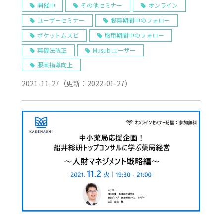
も繋がる薬局へ～1/27 Web開催
開催中
その他セミナー
オンライン
ユーザーセミナー
服薬期間中のフォロー
ポケットムスビ
服用期間中のフォロー
薬機法改正
Musubiユーザー
服薬指導向上
2021-11-27
（更新：
2022-01-27
）