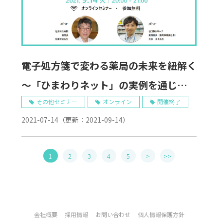
電子処方箋で変わる薬局の未来を紐解く
～「ひまわりネット」の実例を通じて考
える～ 0914
その他セミナー
オンライン
開催終了
2021-07-14
（更新：
2021-09-14
）
1
2
3
4
5
>
>>
会社概要
採用情報
お問い合わせ
個人情報保護方針