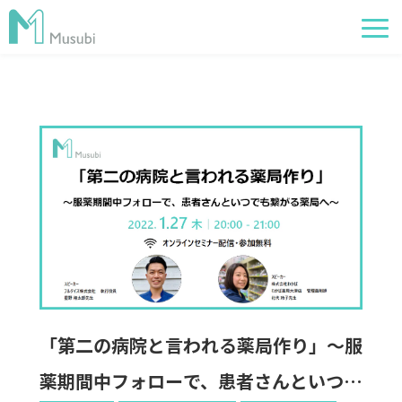
電子薬歴
服薬フォロー
経営管理
AI在庫管理
事例
サポート・価格
お役立ち情報
「第二の病院と言われる薬局作り」～服
イベント
薬期間中フォローで、患者さんといつで