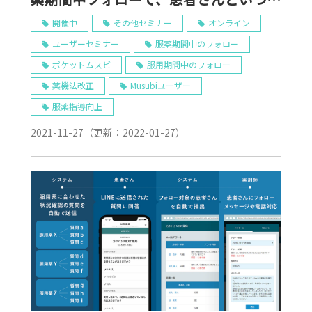
も繋がる薬局へ～1/27 Web開催
開催中
その他セミナー
オンライン
ユーザーセミナー
服薬期間中のフォロー
ポケットムスビ
服用期間中のフォロー
薬機法改正
Musubiユーザー
服薬指導向上
2021-11-27
（更新：
2022-01-27
）