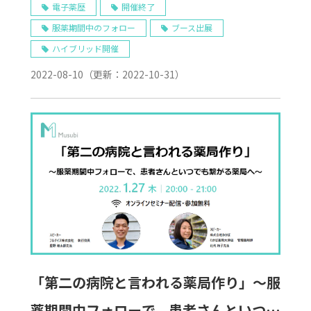
行政・薬局・テクノロジー、3 つの視点
電子薬歴
開催終了
服薬期間中のフォロー
ブース出展
から考える～」
ハイブリッド開催
2022-08-10
（更新：
2022-10-31
）
「第二の病院と言われる薬局作り」～服
薬期間中フォローで、患者さんといつで