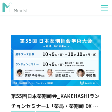
電子薬歴
服薬フォロー
経営管理
AI在庫管理
事例
サポート・価格
お役立ち情報
第55回日本薬剤師会_KAKEHASHIラン
イベント
チョンセミナー1「薬局・薬剤師 DX ～