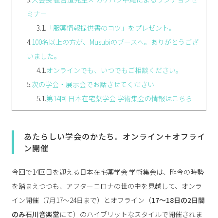
ミナー
3.1.
「服薬情報提供書のコツ」をプレゼント。
4.
100名以上の方が、Musubiのブースへ。ありがとうござ
いました。
4.1.
オンラインでも、いつでもご相談ください。
5.
次の学会・展示会でお話させてください
5.1.
第14回 日本在宅薬学会 学術集会の情報はこちら
あたらしい学会のかたち。オンライン＋オフライ
ン開催
今回で14回目を迎える日本在宅薬学会 学術集会は、昨今の時勢
を踏まえつつも、アフターコロナの世の中を見越して、オンラ
イン開催（7月17～24日まで）とオフライン（
17～18日の2日間
のみ石川音楽堂
にて）のハイブリットなスタイルで開催されま