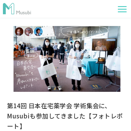
電子薬歴
服薬フォロー
経営管理
AI在庫管理
事例
サポート・価格
お役立ち情報
第14回 日本在宅薬学会 学術集会に、
イベント
Musubiも参加してきました【フォトレポ
ート】