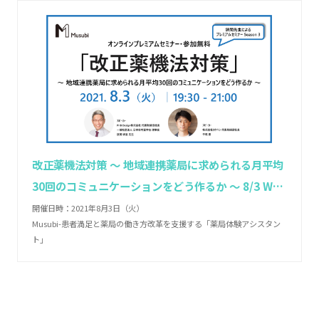
改正薬機法対策 ～ 地域連携薬局に求められる月平均
30回のコミュニケーションをどう作るか ～ 8/3 Web
開催
開催日時：2021年8月3日（火）
Musubi-患者満足と薬局の働き方改革を支援する「薬局体験アシスタン
ト」