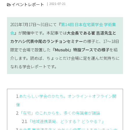
2021-07-21
イベントレポート
2021年7月17日～31日にて『
第14回 日本在宅薬学会 学術集
会
』が開催中です。本記事では
大会長である崔 吉道先生と
カケハシ代表中尾のランチョンセミナー
の様子と、17～18日
限定で会場で設置した
『Musubi』特設ブースでの様子
を紹
介します。読めば、ちょっとだけ会場に足を運んだ気持ちに
なれる学会レポートです。
1.
あたらしい学会のかたち。オンライン＋オフライン開
催
2.
「在宅」のこれからを、多くの有識者が議論
2.1.
「地域連携薬局、どうする？ どうやる？」
3.
大会長 崔吉道先生× カケハシ中尾によるランチョンセ