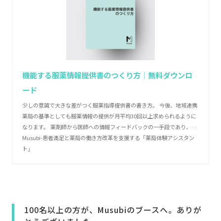
機能する服薬情報提供書のつくり方│無料ダウンロ
ード
少しの意識で大きな差がつく服薬指導提供書の書き方。 今後、地域連携
薬局の基準としても服薬情報の提供が月平均30回以上求められるように
なります。 薬剤師から医師への情報フィードバックの一手段であり、
様々な加算の算定要件にもなっています。 これからの薬剤師の必須スキ
Musubi-患者満足と薬局の働き方改革を支援する「薬局体験アシスタン
ルといっても過言ではないでしょう。 本資料では、服薬情報提供書を
ト」
「どんな場合に」「何の目的で」「何に注意しながら」「具体的にどう
書けばよいのか」をお伝えします。
100名以上の方が、Musubiのブースへ。ありが