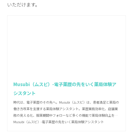
いただけます。
Musubi（ムスビ）-電子薬歴の先をいく薬局体験ア
シスタント
時代は、電子薬歴のその先へ。Musubi（ムスビ）は、患者満足と薬局の
働き方改革を支援する薬局体験アシスタント。薬歴業務効率化、店舗業
務の見える化、服薬期間中フォローなど多くの機能で薬局体験向上をア
シストします。
Musubi（ムスビ）-電子薬歴の先をいく薬局体験アシスタント