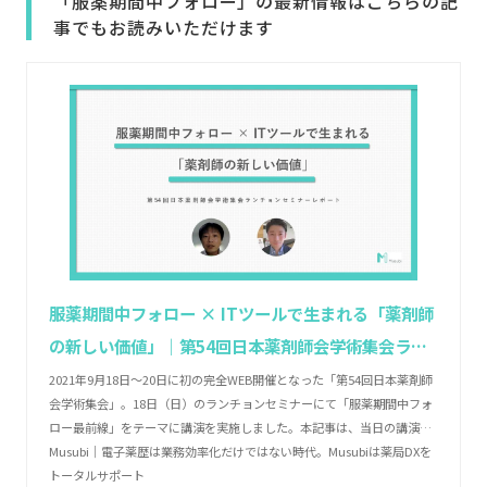
「服薬期間中フォロー」の最新情報はこちらの記
事でもお読みいただけます
服薬期間中フォロー × ITツールで生まれる「薬剤師
の新しい価値」｜第54回日本薬剤師会学術集会ラン
チョンセミナーレポート | Musubi｜電子薬歴は業務
2021年9月18日～20日に初の完全WEB開催となった「第54回日本薬剤師
会学術集会」。18日（日）のランチョンセミナーにて「服薬期間中フォ
効率化だけではない時代。Musubiは薬局DXをトー
ロー最前線」をテーマに講演を実施しました。本記事は、当日の講演内
タルサポート
容を元に再編集してお伝えし、「服薬期間中フォロー」の実施を促進す
Musubi｜電子薬歴は業務効率化だけではない時代。Musubiは薬局DXを
るお役立ち資料のご紹介を行います。
トータルサポート