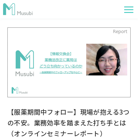
電子薬歴
服薬フォロー
経営管理
AI在庫管理
事例
サポート・価格
お役立ち情報
【服薬期間中フォロー】現場が抱える3つ
イベント
の不安。業務効率を踏まえた打ち手とは
（オンラインセミナーレポート）