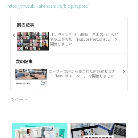
https://musubi.kakehashi.life/blog/report/
前の記事
オンラインMeetup開催！日本各地から80
名以上が参加 「Musubi Meetup #02」 を
開催しました
次の記事
ユーザーの声から生まれた新感覚セミナ
ー「Musubi トーク！」 を開催しました
ツイート