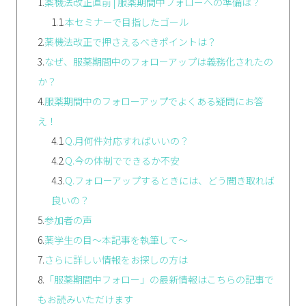
1.
薬機法改正直前 | 服薬期間中フォローへの準備は？
1.1.
本セミナーで目指したゴール
2.
薬機法改正で押さえるべきポイントは？
3.
なぜ、服薬期間中のフォローアップは義務化されたの
か？
4.
服薬期間中のフォローアップでよくある疑問にお答
え！
4.1.
Q.月何件対応すればいいの？
4.2.
Q.今の体制でできるか不安
4.3.
Q.フォローアップするときには、どう聞き取れば
良いの？
5.
参加者の声
6.
薬学生の目～本記事を執筆して～
7.
さらに詳しい情報をお探しの方は
8.
「服薬期間中フォロー」の最新情報はこちらの記事で
もお読みいただけます