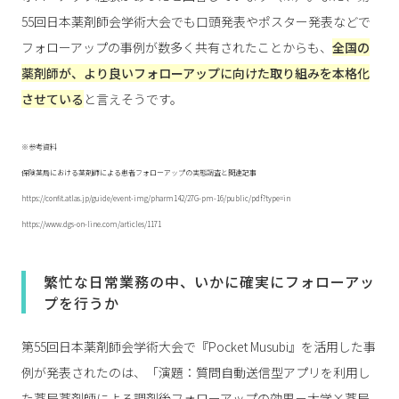
55回日本薬剤師会学術大会でも口頭発表やポスター発表などで
フォローアップの事例が数多く共有されたことからも、
全国の
薬剤師が、より良いフォローアップに向けた取り組みを本格化
させている
と言えそうです。
※参考資料
保険薬局における薬剤師による患者フォローアップの実態調査と関連記事
https://confit.atlas.jp/guide/event-img/pharm142/27G-pm-16/public/pdf?type=in
https://www.dgs-on-line.com/articles/1171
繁忙な日常業務の中、いかに確実にフォローアッ
プを行うか
第55回日本薬剤師会学術大会で『Pocket Musubi』を活用した事
例が発表されたのは、「演題：質問自動送信型アプリを利用し
た薬局薬剤師による調剤後フォローアップの効果－大学×薬局