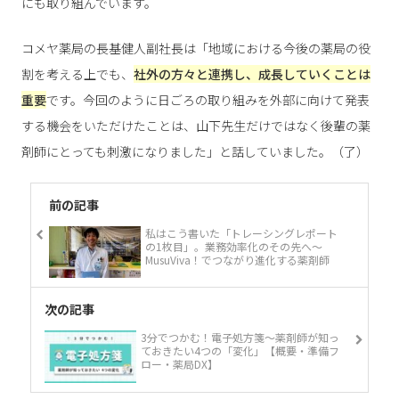
にも取り組んでいます。
コメヤ薬局の長基健人副社長は「地域における今後の薬局の役
割を考える上でも、
社外の方々と連携し、成長していくことは
重要
です。今回のように日ごろの取り組みを外部に向けて発表
する機会をいただけたことは、山下先生だけではなく後輩の薬
剤師にとっても刺激になりました」と話していました。（了）
前の記事
私はこう書いた「トレーシングレポート
の1枚目」。業務効率化のその先へ～
MusuViva！でつながり進化する薬剤師
次の記事
3分でつかむ！電子処方箋～薬剤師が知っ
ておきたい4つの「変化」【概要・準備フ
ロー・薬局DX】