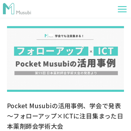
電子薬歴
服薬フォロー
経営管理
AI在庫管理
事例
サポート・価格
お役立ち情報
Pocket Musubiの活用事例、学会で発表
イベント
～フォローアップ×ICTに注目集まった日
本薬剤師会学術大会