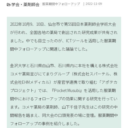
2022-11-09
学会・薬剤師会
服薬期間中フォローアップ
2022年10月9、10日、仙台市で第55回日本薬剤師会学術大会
が行われ、全国各地の薬局で創出された研究成果が共有され
ました。中でも目立ったのが、ICTツールを活用した服薬期
間中フォローアップに関連した議論でした。
金沢大学と石川県白山市、石川県内に本社を構える株式会社
コメヤ薬局並びにてまりグループ（株式会社スパーテル、株
式会社EHMメディカル）が産官学連携で取り組む「アポテカ
プロジェクト」では、『Pocket Musubi』を活用した服薬期
間中におけるフォローアップの効果に関する研究を行ってい
ます。コメヤ薬局の薬剤師、山下千佳子先生はこの研究の中
間報告を踏まえ、同大会の口頭発表の場に登壇。服薬期間中
フォローアップの事例を紹介しました。