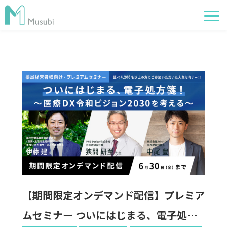
電子薬歴
服薬フォロー
経営管理
AI在庫管理
事例
サポート・価格
お役立ち情報
【期間限定オンデマンド配信】プレミア
イベント
ムセミナー ついにはじまる、電子処方