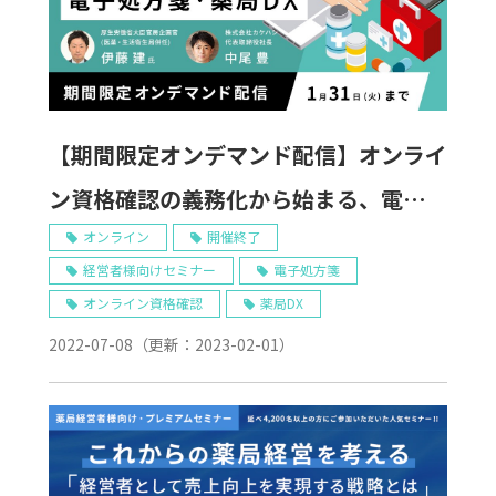
【期間限定オンデマンド配信】オンライ
ン資格確認の義務化から始まる、電子処
方箋、薬局DX ～ データヘルス改革に薬
オンライン
開催終了
経営者様向けセミナー
電子処方箋
局はどう対応することができるか ～
オンライン資格確認
薬局DX
2022-07-08
（更新：
2023-02-01
）