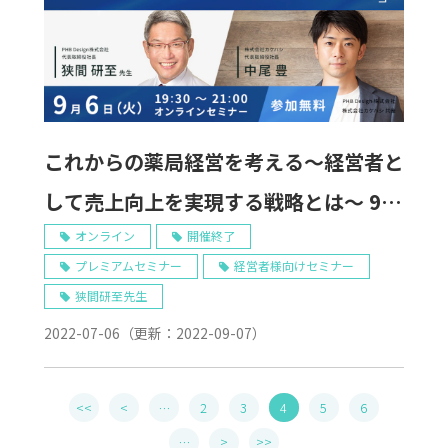
これからの薬局経営を考える～経営者と
して売上向上を実現する戦略とは～ 9/6
Web開催
オンライン
開催終了
プレミアムセミナー
経営者様向けセミナー
狭間研至先生
2022-07-06
（更新：
2022-09-07
）
<<
<
…
2
3
4
5
6
…
>
>>