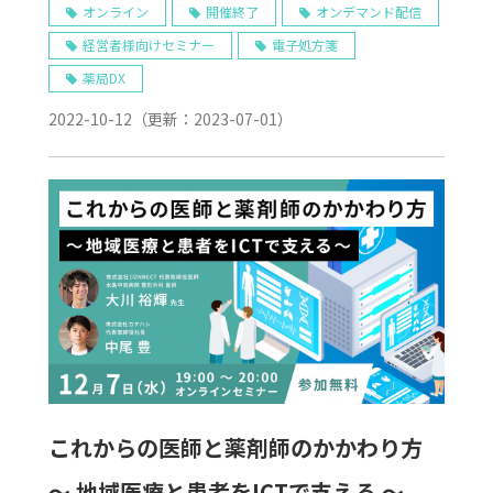
箋！～ 医療DX令和ビジョン2030を考え
オンライン
開催終了
オンデマンド配信
経営者様向けセミナー
電子処方箋
る ～
薬局DX
2022-10-12
（更新：
2023-07-01
）
これからの医師と薬剤師のかかわり方
～ 地域医療と患者をICTで支える ～