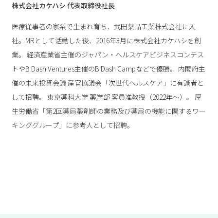
株式会社カケハシ 代表取締役社長
医療従事者の家系で生まれ育ち、武田薬品工業株式会社に入
社。MRとして活動した後、2016年3月に株式会社カケハシを創
業。 経済産業省主催のジャパン・ヘルスケアビジネスコンテス
トやB Dash Ventures主催のB Dash Campなどで優勝。 内閣府主
催の未来投資会議 産官協議会「次世代ヘルスケア」に有識者と
して招聘。 東京薬科大学 薬学部 客員准教授（2022年〜）。 厚
生労働省「第2回薬局薬剤師の業務及び薬局の機能に関するワー
キンググループ」に参考人として招聘。