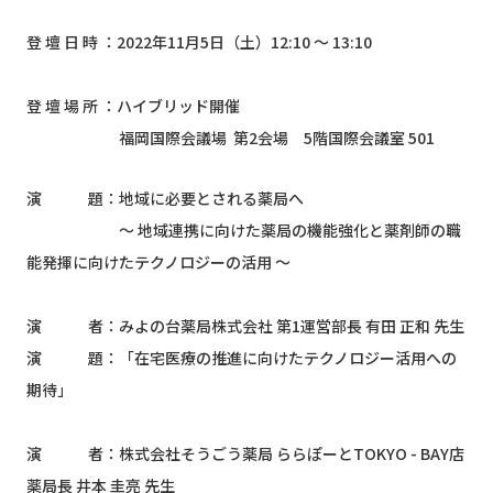
登 壇 日 時 ：2022年11月5日（土）12:10 ～ 13:10
登 壇 場 所 ：ハイブリッド開催
福岡国際会議場 第2会場 5階国際会議室 501
​​​​​​演 題：地域に必要とされる薬局へ
～ 地域連携に向けた薬局の機能強化と薬剤師の職
能発揮に向けたテクノロジーの活用 ～
演 者：みよの台薬局株式会社 第1運営部長 有田 正和 先生
演 題：「在宅医療の推進に向けたテクノロジー活用への
期待」
演 者：株式会社そうごう薬局 ららぽーとTOKYO - BAY店
薬局長 井本 圭亮 先生