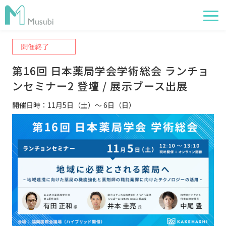
開催終了
電子薬歴
第16回 日本薬局学会学術総会 ランチョ
服薬フォロー
ンセミナー2 登壇 / 展示ブース出展 
経営管理
開催日時：11月5日（土）～ 6日（日）
AI在庫管理
事例
サポート・価格
お役立ち情報
イベント