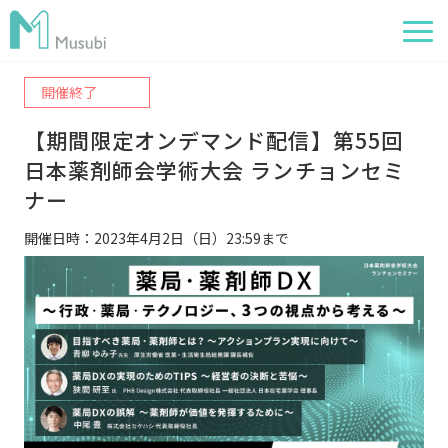
開催終了
電子薬歴
【期間限定オンデマンド配信】第55回
服薬フォロー
日本薬剤師会学術大会 ランチョンセミ
経営管理
ナー
AI在庫管理
開催日時：2023年4月2日（日）23:59まで
事例
サポート・価格
お役立ち情報
イベント