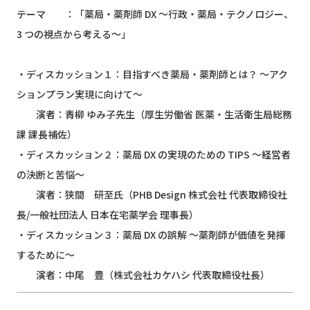
テーマ ：「薬局・薬剤師 DX ～行政・薬局・テクノロジー、
3 つの視点から考える～」
・ディスカッション１：目指すべき薬局・薬剤師とは？ ～アク
ションプラン実現に向けて～
演者：青柳 ゆみ子先生（厚生労働省 医薬・生活衛生局総務
課 課⾧補佐）
・ディスカッション２：薬局 DX の実現のための TIPS ～経営者
の決断と苦悩～
演者：狭間 研至氏（PHB Design 株式会社 代表取締役社
⾧/一般社団法人 日本在宅薬学会 理事⾧）
・ディスカッション３：薬局 DX の誤解 ～薬剤師が価値を発揮
するために～
演者：中尾 豊（株式会社カケハシ 代表取締役社⾧）