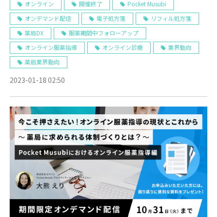
い！オンライン服薬指導の現状とこれから ～
オンライン
開催終了
Pocket Musubi
オンデマンド配信
電子処方箋
リフィル処方箋
薬局に求められる体制づくりとは？ ～
薬局DX
服薬期間中フォローアップ
オンライン服薬指導
オンライン診療
業界動向
薬局業界動向
2023-01-18 02:50