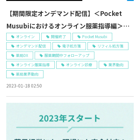
【期間限定オンデマンド配信】＜Pocket
Musubiにおけるオンライン服薬指導編＞今
こそ押さえたい！オンライン服薬指導の現状
オンライン
開催終了
Pocket Musubi
オンデマンド配信
電子処方箋
リフィル処方箋
とこれから ～ 薬局に求められる体制づくり
薬局DX
服薬期間中フォローアップ
とは？ ～
オンライン服薬指導
オンライン診療
業界動向
薬局業界動向
2023-01-18 02:50