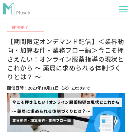
開催終了
電子薬歴
【期間限定オンデマンド配信】＜業界動
服薬フォロー
向・加算要件・業務フロー編＞今こそ押
経営管理
さえたい！オンライン服薬指導の現状と
これから ～ 薬局に求められる体制づく
AI在庫管理
りとは？ ～
事例
開催日時：2023年10月31日（火）23:59まで
サポート・価格
お役立ち情報
イベント