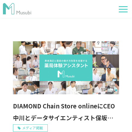
電子薬歴
服薬フォロー
経営管理
AI在庫管理
事例
サポート・価格
お役立ち情報
DIAMOND Chain Store onlineにCEO
イベント
中川とデータサイエンティスト保坂のイ
ンタビューが掲載されました。
メディア掲載