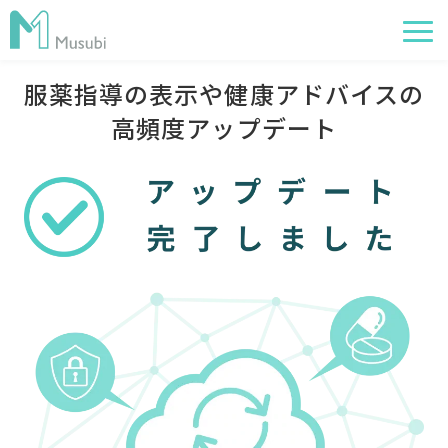
服薬指導の表示や健康アドバイスの
電子薬歴
高頻度アップデート
服薬フォロー
経営管理
AI在庫管理
事例
サポート・価格
お役立ち情報
イベント