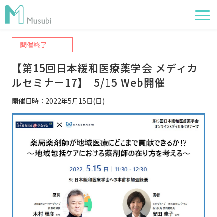
開催終了
電子薬歴
【第15回日本緩和医療薬学会 メディカ
服薬フォロー
ルセミナー17】  5/15 Web開催
経営管理
開催日時：2022年5月15日(日)
AI在庫管理
事例
サポート・価格
お役立ち情報
イベント