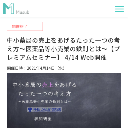
開催終了
電子薬歴
中小薬局の売上をあげるたった一つの考
服薬フォロー
え方～医薬品等小売業の鉄則とは～【プ
経営管理
レミアムセミナー】 4/14 Web開催
AI在庫管理
開催日時：2021年4月14日（水）
事例
サポート・価格
お役立ち情報
イベント