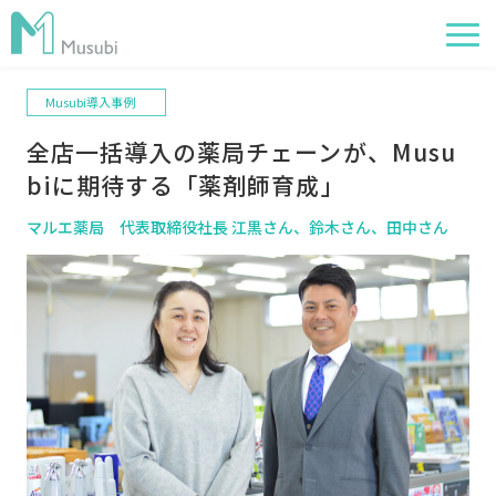
Musubi導入事例
電子薬歴
全店一括導入の薬局チェーンが、Musu
服薬フォロー
biに期待する「薬剤師育成」
経営管理
マルエ薬局 代表取締役社長 江黒さん、鈴木さん、田中さん
AI在庫管理
事例
サポート・価格
お役立ち情報
イベント