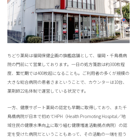
ちどり薬局は福岡保健企画の旗艦店舗として、福岡・千鳥橋病
院の門前にて営業しております。一日の処方箋数は約300枚程
度、繁忙期では400枚超になることも。ご利用者の多くが規模の
大きな総合病院の患者さまということで、カウンターは10台、
薬剤師22名体制で運営している状況です。
一方、健康サポート薬局の認定も早期に取得しており、また千
鳥橋病院が日本で初めてHPH（Health Promoting Hospital／地
域住民の健康水準向上に取り組む健康増進活動拠点病院）の認
定を受けた病院だということもあって、その活動の一端を担う