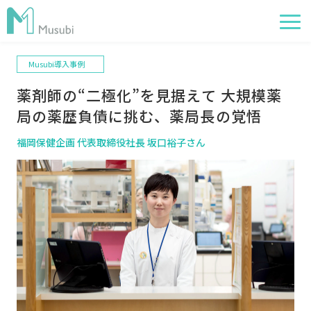
Musubi導入事例
電子薬歴
薬剤師の“二極化”を見据えて 大規模薬
服薬フォロー
局の薬歴負債に挑む、薬局長の覚悟
経営管理
福岡保健企画 代表取締役社長 坂口裕子さん
AI在庫管理
事例
サポート・価格
お役立ち情報
イベント