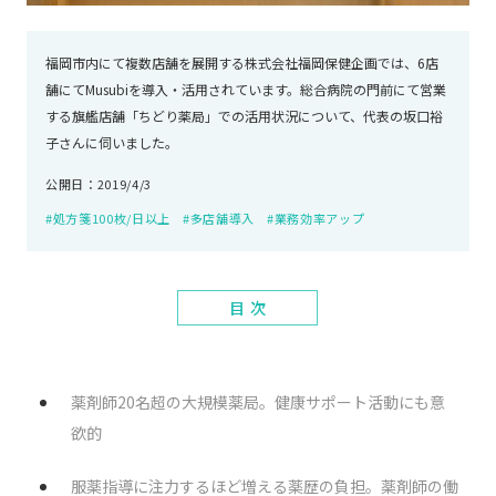
福岡市内にて複数店舗を展開する株式会社福岡保健企画では、6店
舗にてMusubiを導入・活用されています。総合病院の門前にて営業
する旗艦店舗「ちどり薬局」での活用状況について、代表の坂口裕
子さんに伺いました。
公開日：2019/4/3
#処方箋100枚/日以上
#多店舗導入
#業務効率アップ
目 次
薬剤師20名超の大規模薬局。健康サポート活動にも意
欲的
服薬指導に注力するほど増える薬歴の負担。薬剤師の働