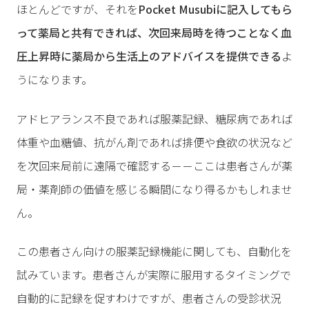
ほとんどですが、それを
Pocket Musubiに記入してもら
って薬局と共有できれば、次回来局時を待つことなく血
圧上昇時に薬局から生活上のアドバイスを提供できる
よ
うになります。
アドヒアランス不良であれば服薬記録、糖尿病であれば
体重や血糖値、抗がん剤であれば排便や食欲の状況など
を次回来局前に遠隔で確認する－－ここは患者さんが薬
局・薬剤師の価値を感じる瞬間になり得るかもしれませ
ん。
この患者さん向けの服薬記録機能に関しても、自動化を
試みています。患者さんが実際に服用するタイミングで
自動的に記録を促すわけですが、患者さんの受診状況