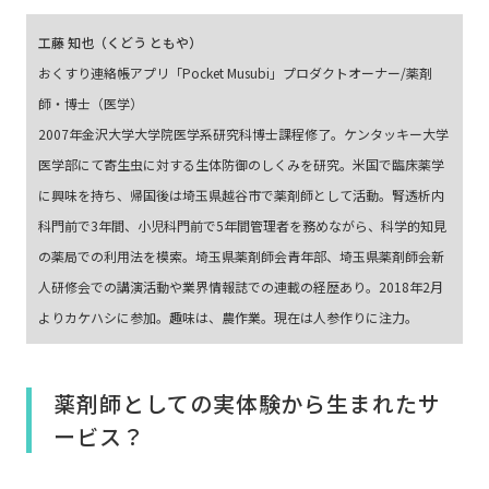
工藤 知也（くどう ともや）
おくすり連絡帳アプリ「Pocket Musubi」プロダクトオーナー/薬剤
師・博士（医学）
2007年金沢大学大学院医学系研究科博士課程修了。ケンタッキー大学
医学部にて寄生虫に対する生体防御のしくみを研究。米国で臨床薬学
に興味を持ち、帰国後は埼玉県越谷市で薬剤師として活動。腎透析内
科門前で3年間、小児科門前で5年間管理者を務めながら、科学的知見
の薬局での利用法を模索。埼玉県薬剤師会青年部、埼玉県薬剤師会新
人研修会での講演活動や業界情報誌での連載の経歴あり。2018年2月
よりカケハシに参加。趣味は、農作業。現在は人参作りに注力。
薬剤師としての実体験から生まれたサ
ービス？