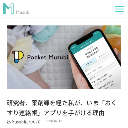
電子薬歴
服薬フォロー
経営管理
AI在庫管理
事例
サポート・価格
お役立ち情報
研究者、薬剤師を経た私が、いま「おく
イベント
すり連絡帳」アプリを手がける理由
2020-07-10
Musubiについて