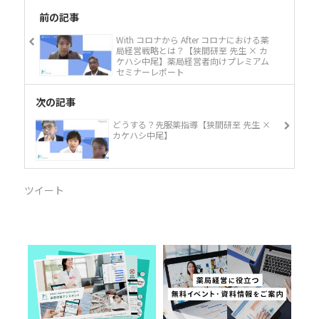
前の記事
With コロナから After コロナにおける薬
局経営戦略とは？【狭間研至 先生 × カ
ケハシ中尾】薬局経営者向けプレミアム
セミナーレポート
次の記事
どうする？先服薬指導【狭間研至 先生 ×
カケハシ中尾】
ツイート