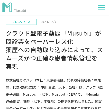
2024/12/9
プレスリリース
電子薬歴
クラウド型電子薬歴「Musubi」が
服薬フォロー
問診票をペーパーレス化
経営管理
薬歴への自動取り込みによって、ス
AI在庫管理
ムーズかつ正確な患者情報管理を
実現
事例
サポート・価格
株式会社カケハシ（本社：東京都港区、代表取締役社長：中尾
お役立ち情報
豊、代表取締役CEO： 中川 貴史、以下、当社）は、クラウド型
イベント
電子薬歴「Musubi」（以下、Musubi）において、「Musubi
Web問診」機能（以下、本機能）の提供を開始しました。問診
票のペーパーレス化および薬歴への患者情報の自動取り込みに