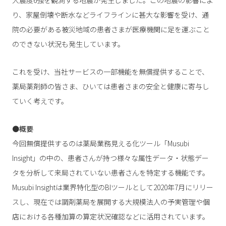
大震度6強を観測する地震が発生しました。この地震の影響によ
り、家屋倒壊や断水などライフラインに甚大な影響を受け、通
院の必要がある被災地域の患者さまが医療機関に足を運ぶこと
のできない状況も発生しています。
これを受け、当社サービスの一部機能を無償提供することで、
薬局薬剤師の皆さま、ひいては患者さまの安全と健康に寄与し
ていく考えです。
●概要
今回無償提供するのは薬局業務見える化ツール「Musubi
Insight」の中の、患者さんが持つ様々な属性データ・状態デー
タを分析して来局されていない患者さんを特定する機能です。
Musubi Insightは業界特化型のBIツールとして2020年7月にリリー
スし、現在では調剤薬局を展開する大規模法人の予実管理や個
店における各種加算の算定状況確認などに活用されています。