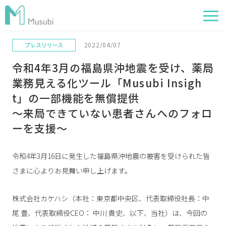
2022/04/07
プレスリリース
電子薬歴
令和4年3月の福島県沖地震を受け、薬局
服薬フォロー
業務見える化ツール「Musubi Insigh
経営管理
t」の一部機能を無償提供
～来局できていない患者さんへのフォロ
AI在庫管理
ーを支援～
事例
サポート・価格
令和4年3月16日に発生した福島県沖地震の被害を受けられた皆
さまに心よりお見舞い申し上げます。
お役立ち情報
イベント
株式会社カケハシ（本社：東京都中央区、代表取締役社長：中
尾 豊、代表取締役CEO： 中川 貴史、以下、当社）は、今回の