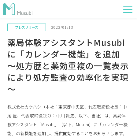
2022/01/13
プレスリリース
電子薬歴
薬局体験アシスタントMusubi
服薬フォロー
に「カレンダー機能」を追加
経営管理
～処方歴と薬効重複の一覧表示
AI在庫管理
により処方監査の効率化を実現
事例
～
サポート・価格
お役立ち情報
株式会社カケハシ（本社：東京都中央区、代表取締役社長：中
尾 豊、代表取締役CEO： 中川 貴史、以下、当社）は、薬局体
イベント
験アシスタント「Musubi」（以下、Musubi）に「カレンダー機
能」の新機能を追加し、提供開始することをお知らせします。