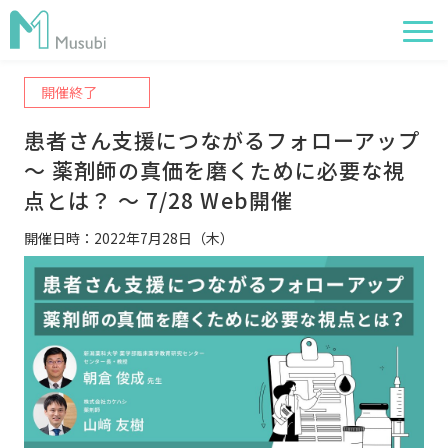
開催終了
電子薬歴
患者さん支援につながるフォローアップ 
服薬フォロー
～ 薬剤師の真価を磨くために必要な視
経営管理
点とは？ ～ 7/28 Web開催
AI在庫管理
開催日時：2022年7月28日（木）
事例
サポート・価格
お役立ち情報
イベント