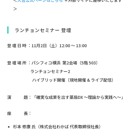
＜
大会公式ページはこちら
＊外部サイトに遷移いたします
＞
ランチョンセミナー 登壇
登 壇 日 時 ：11月2日（土）12:00 ～ 13:00
登 壇 場 所 ：パシフィコ横浜 第2会場（5階 503）
ランチョンセミナー2
ハイブリッド開催（現地開催 & ライブ配信）
演 題：「確実な成果を出す薬局DX ～理論から実践へ～」
座 長：
杉本 修康 氏（株式会社わかば 代表取締役社長）