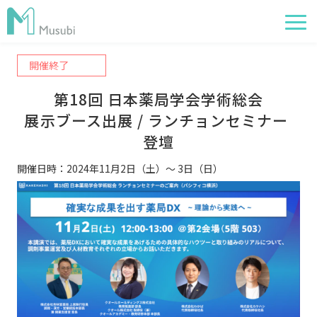
開催終了
電子薬歴
第18回 日本薬局学会学術総会
服薬フォロー
展示ブース出展 / ランチョンセミナー 
経営管理
登壇
AI在庫管理
開催日時：2024年11月2日（土）～ 3日（日）
事例
サポート・価格
お役立ち情報
イベント