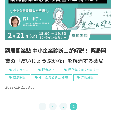
薬局開業塾 中小企業診断士が解説！ 薬局開
業の「だいじょうぶかな」を解消する薬局開
業に必要な資金と準備セミナー 2/21 Web開
オンライン
開催終了
経営者様向けセミナー
薬局開業
中小企業診断士 登壇
新規開業
催
2022-12-21 03:50
<<
<
1
2