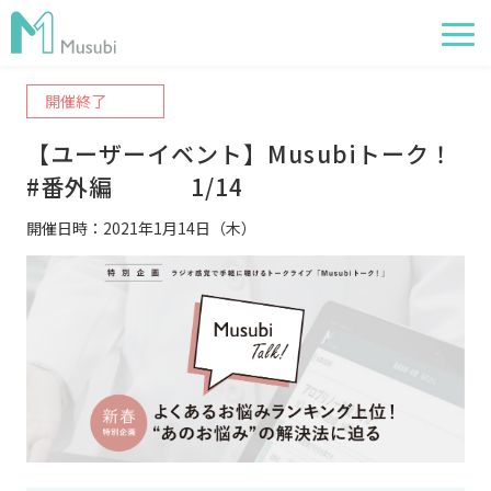
開催終了
電子薬歴
【ユーザーイベント】Musubiトーク！
服薬フォロー
#番外編        　1/14
経営管理
開催日時：2021年1月14日（木）
AI在庫管理
事例
サポート・価格
お役立ち情報
イベント