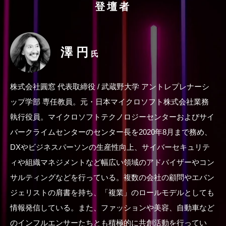
登壇者
澤 円
氏
株式会社圓窓 代表取締役 / 武蔵野大学 アントレプレナーシ
ップ学部 専任教員。元・日本マイクロソフト株式会社業務
執行役員。マイクロソフトテクノロジーセンターおよびサイ
バークライムセンターのセンター長を2020年8月まで務め、
DXやビジネスパーソンの生産性向上、サイバーセキュリテ
ィや組織マネジメントなど幅広い領域のアドバイザーやコン
サルティングなどを行っている。複数の会社の顧問やエバン
ジェリストの肩書を持ち、「複業」のロールモデルとしても
情報発信している。また、ファッションや美容、自動車など
のインフルエンサーたちとも積極的に共創活動を行ってい