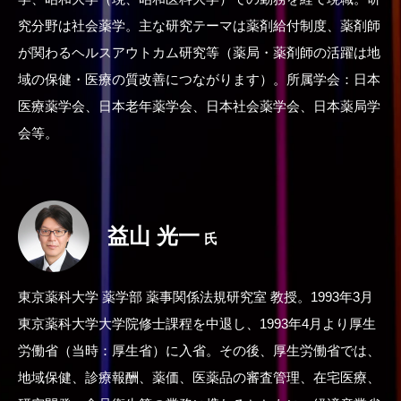
究分野は社会薬学。主な研究テーマは薬剤給付制度、薬剤師
が関わるヘルスアウトカム研究等（薬局・薬剤師の活躍は地
域の保健・医療の質改善につながります）。所属学会：日本
医療薬学会、日本老年薬学会、日本社会薬学会、日本薬局学
会等。
益山 光一
氏
東京薬科大学 薬学部 薬事関係法規研究室 教授。1993年3月
東京薬科大学大学院修士課程を中退し、1993年4月より厚生
労働省（当時：厚生省）に入省。その後、厚生労働省では、
地域保健、診療報酬、薬価、医薬品の審査管理、在宅医療、