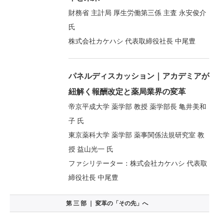
財務省 主計局 厚生労働第三係 主査 永安俊介
氏
株式会社カケハシ 代表取締役社長 中尾豊
パネルディスカッション｜アカデミアが
紐解く報酬改定と薬局業界の変革
帝京平成大学 薬学部 教授 薬学部長 亀井美和
子 氏
東京薬科大学 薬学部 薬事関係法規研究室 教
授 益山光一 氏
ファシリテーター：株式会社カケハシ 代表取
締役社長 中尾豊
第 三 部 ｜ 変革の「その先」へ