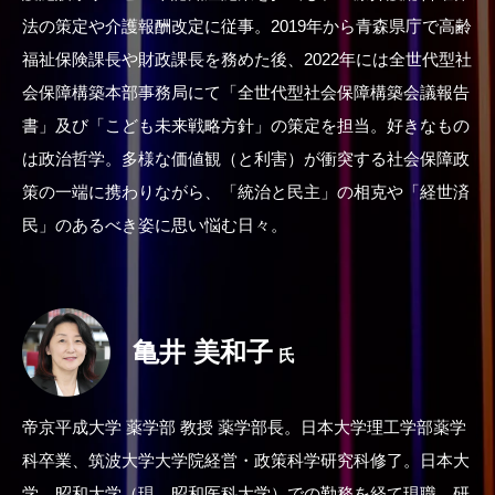
法の策定や介護報酬改定に従事。2019年から青森県庁で高齢
福祉保険課長や財政課長を務めた後、2022年には全世代型社
会保障構築本部事務局にて「全世代型社会保障構築会議報告
書」及び「こども未来戦略方針」の策定を担当。好きなもの
は政治哲学。多様な価値観（と利害）が衝突する社会保障政
策の一端に携わりながら、「統治と民主」の相克や「経世済
民」のあるべき姿に思い悩む日々。
亀井 美和子
氏
帝京平成大学 薬学部 教授 薬学部長。日本大学理工学部薬学
科卒業、筑波大学大学院経営・政策科学研究科修了。日本大
学、昭和大学（現、昭和医科大学）での勤務を経て現職。研