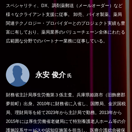
スペシャリティ、DX、調剤薬郵送（メールオーダー）など
様々なクライアント支援に従事。 卸売、バイオ製薬、薬局
関連テクノロジー・プロバイダーとのプロジェクト実績も豊
富に有しており、薬局業界のバリューチェーン全体にわたる
広範囲な分野でのパートナー業務に従事している。
永安 俊介
氏
財務省主計局厚生労働第３係主査。兵庫県姫路市（旧飾磨郡
夢前町）出身。2010年に財務省に入省し、国際局、金沢国税
局、理財局等を経て2023年から主計局で勤務。2013年から
2015年には厚生労働省老健局にて特別養護老人ホーム等の介
護施設系サービスや認知症施策を担当し、医療介護総合確保