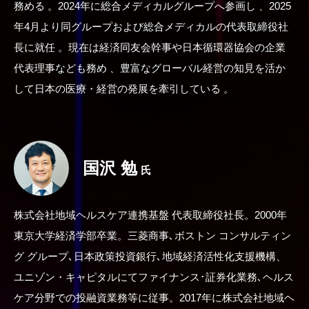
務める 。2024年に総合メディカルグループへ参画し 、2025
年4月より同グループおよび総合メディカルの代表取締役社
長に就任 。現在は経済同友会幹事や日本循環器協会の企業
代表理事なども務め 、豊富なグローバル経営の知見を活か
して日本の医療・経営の発展を牽引している 。
国沢 勉
氏
株式会社地域ヘルスケア連携基盤 代表取締役社長。2000年
東京大学経済学部卒業。三菱商事､ボストン コンサルティン
グ グループ､日本政策投資銀行､地域経済活性化支援機構、
ユニゾン・キャピタルにてファイナンス･証券化業務､ヘルス
ケア分野での投融資業務等に従事。2017年に株式会社地域ヘ