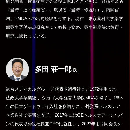
研究開発、食品衛生等の業務に携わるとともに、経済産業省
（当時：通商産業省）、環境省（当時：環境庁）、内閣官
房、PMDAへの出向経験を有する。現在、東京薬科大学薬学
部薬事関係法規研究室にて教授を務め、薬事制度等の教育・
研究に携わっている。
多田 荘一郎
氏
総合メディカルグループ 代表取締役社長。1972年生まれ 。
法政大学卒業後 、シカゴ大学経営大学院MBAを修了 。1995
年の日本ゲートウェイ入社を皮切りに 、外資系ヘルスケア
企業数社で要職を歴任 。2017年にはGEヘルスケア・ジャパ
ンの代表取締役社長兼CEOに就任し 、2023年より同会長を